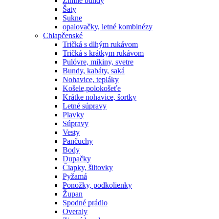
Zimné bundy
Šaty
Sukne
opalovačky, letné kombinézy
Chlapčenské
Tričká s dlhým rukávom
Tričká s krátkym rukávom
Pulóvre, mikiny, svetre
Bundy, kabáty, saká
Nohavice, tepláky
Košele,polokošeťe
Krátke nohavice, šortky
Letné súpravy
Plavky
Súpravy
Vesty
Pančuchy
Body
Dupačky
Čiapky, šiltovky
Pyžamá
Ponožky, podkolienky
Župan
Spodné prádlo
Overaly