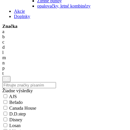
Zimné bundy
opalovačky, letné kombinézy
Akcie
Doplnky
Značka
a
b
c
d
l
m
n
p
t
Žiadne výsledky
AJS
Befado
Canada House
D.D.step
Disney
Losan