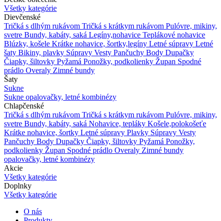
Všetky kategórie
Dievčenské
Tričká s dlhým rukávom
Tričká s krátkym rukávom
Pulóvre, mikiny,
svetre
Bundy, kabáty, saká
Legíny,nohavice
Teplákové nohavice
Blúzky, košele
Krátke nohavice, šortky,legíny
Letné súpravy
Letné
šaty
Bikiny, plavky
Súpravy
Vesty
Pančuchy
Body
Dupačky
Čiapky, šiltovky
Pyžamá
Ponožky, podkolienky
Župan
Spodné
prádlo
Overaly
Zimné bundy
Šaty
Sukne
Sukne
opalovačky, letné kombinézy
Chlapčenské
Tričká s dlhým rukávom
Tričká s krátkym rukávom
Pulóvre, mikiny,
svetre
Bundy, kabáty, saká
Nohavice, tepláky
Košele,polokošeťe
Krátke nohavice, šortky
Letné súpravy
Plavky
Súpravy
Vesty
Pančuchy
Body
Dupačky
Čiapky, šiltovky
Pyžamá
Ponožky,
podkolienky
Župan
Spodné prádlo
Overaly
Zimné bundy
opalovačky, letné kombinézy
Akcie
Všetky kategórie
Doplnky
Všetky kategórie
O nás
Produkty