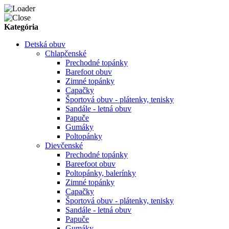
Kategória
Detská obuv
Chlapčenské
Prechodné topánky
Barefoot obuv
Zimné topánky
Capačky
Športová obuv - plátenky, tenisky
Sandále - letná obuv
Papuče
Gumáky
Poltopánky
Dievčenské
Prechodné topánky
Bareefoot obuv
Poltopánky, balerínky
Zimné topánky
Capačky
Športová obuv - plátenky, tenisky
Sandále - letná obuv
Papuče
Gumáky