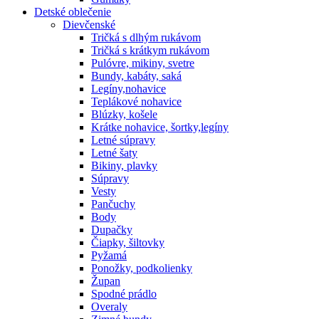
Detské oblečenie
Dievčenské
Tričká s dlhým rukávom
Tričká s krátkym rukávom
Pulóvre, mikiny, svetre
Bundy, kabáty, saká
Legíny,nohavice
Teplákové nohavice
Blúzky, košele
Krátke nohavice, šortky,legíny
Letné súpravy
Letné šaty
Bikiny, plavky
Súpravy
Vesty
Pančuchy
Body
Dupačky
Čiapky, šiltovky
Pyžamá
Ponožky, podkolienky
Župan
Spodné prádlo
Overaly