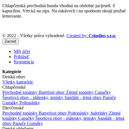
Chlapčenská prechodná bunda vhodná na obdobie jar/jeseň. S
kapucňou. Vrecká na zips. Na rukávoch i na spodnom okraji pružné
lemovanie.
© 2022 - Všetky práva vyhradené.
Created by:
Cstudios s.r.o.
Zavrieť
Môj účet
Prihlásiť
Registrácia
Kategórie
Detská obuv
Všetky kategórie
Chlapčenské
Prechodné topánky
Barefoot obuv
Zimné topánky
Capačky
Športová obuv - plátenky, tenisky
Sandále - letná obuv
Papuče
Gumáky
Poltopánky
Dievčenské
Prechodné topánky
Bareefoot obuv
Poltopánky, balerínky
Zimné
topánky
Capačky
Športová obuv - plátenky, tenisky
Sandále - letná
obuv
Papuče
Gumáky
Detské oblečenie