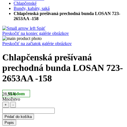
Chlapčenské
Bundy, kabáty, saká
Chlapčenská prešívaná prechodná bunda LOSAN 723-
2653AA -158
Späť
Preskočiť na koniec galérie obrázkov
Preskočiť na začiatok galérie obrázkov
Chlapčenská prešívaná
prechodná bunda LOSAN 723-
2653AA -158
Skladom
28,95 €
Množstvo
+
-
Pridať do košíka
Popis