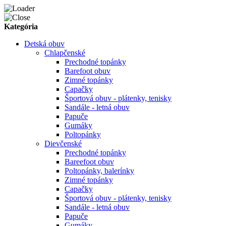
Kategória
Detská obuv
Chlapčenské
Prechodné topánky
Barefoot obuv
Zimné topánky
Capačky
Športová obuv - plátenky, tenisky
Sandále - letná obuv
Papuče
Gumáky
Poltopánky
Dievčenské
Prechodné topánky
Bareefoot obuv
Poltopánky, balerínky
Zimné topánky
Capačky
Športová obuv - plátenky, tenisky
Sandále - letná obuv
Papuče
Gumáky