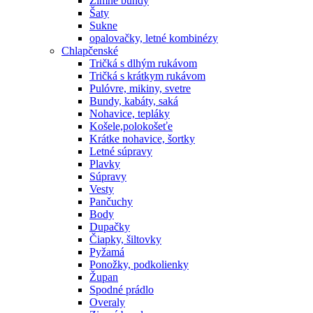
Zimné bundy
Šaty
Sukne
opalovačky, letné kombinézy
Chlapčenské
Tričká s dlhým rukávom
Tričká s krátkym rukávom
Pulóvre, mikiny, svetre
Bundy, kabáty, saká
Nohavice, tepláky
Košele,polokošeťe
Krátke nohavice, šortky
Letné súpravy
Plavky
Súpravy
Vesty
Pančuchy
Body
Dupačky
Čiapky, šiltovky
Pyžamá
Ponožky, podkolienky
Župan
Spodné prádlo
Overaly