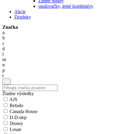
Zimné bundy
opalovačky, letné kombinézy
Akcie
Doplnky
Značka
a
b
c
d
l
m
n
p
t
Žiadne výsledky
AJS
Befado
Canada House
D.D.step
Disney
Losan