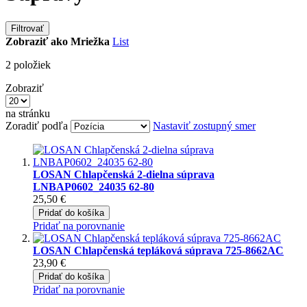
Filtrovať
Zobraziť ako
Mriežka
List
2
položiek
Zobraziť
na stránku
Zoradiť podľa
Nastaviť zostupný smer
LOSAN Chlapčenská 2-dielna súprava
LNBAP0602_24035 62-80
25,50 €
Pridať do košíka
Pridať na porovnanie
LOSAN Chlapčenská tepláková súprava 725-8662AC
23,90 €
Pridať do košíka
Pridať na porovnanie