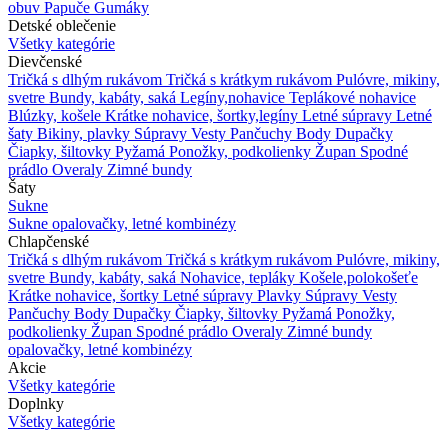
obuv
Papuče
Gumáky
Detské oblečenie
Všetky kategórie
Dievčenské
Tričká s dlhým rukávom
Tričká s krátkym rukávom
Pulóvre, mikiny,
svetre
Bundy, kabáty, saká
Legíny,nohavice
Teplákové nohavice
Blúzky, košele
Krátke nohavice, šortky,legíny
Letné súpravy
Letné
šaty
Bikiny, plavky
Súpravy
Vesty
Pančuchy
Body
Dupačky
Čiapky, šiltovky
Pyžamá
Ponožky, podkolienky
Župan
Spodné
prádlo
Overaly
Zimné bundy
Šaty
Sukne
Sukne
opalovačky, letné kombinézy
Chlapčenské
Tričká s dlhým rukávom
Tričká s krátkym rukávom
Pulóvre, mikiny,
svetre
Bundy, kabáty, saká
Nohavice, tepláky
Košele,polokošeťe
Krátke nohavice, šortky
Letné súpravy
Plavky
Súpravy
Vesty
Pančuchy
Body
Dupačky
Čiapky, šiltovky
Pyžamá
Ponožky,
podkolienky
Župan
Spodné prádlo
Overaly
Zimné bundy
opalovačky, letné kombinézy
Akcie
Všetky kategórie
Doplnky
Všetky kategórie