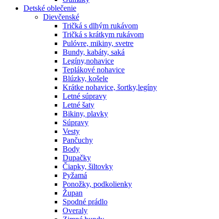
Detské oblečenie
Dievčenské
Tričká s dlhým rukávom
Tričká s krátkym rukávom
Pulóvre, mikiny, svetre
Bundy, kabáty, saká
Legíny,nohavice
Teplákové nohavice
Blúzky, košele
Krátke nohavice, šortky,legíny
Letné súpravy
Letné šaty
Bikiny, plavky
Súpravy
Vesty
Pančuchy
Body
Dupačky
Čiapky, šiltovky
Pyžamá
Ponožky, podkolienky
Župan
Spodné prádlo
Overaly