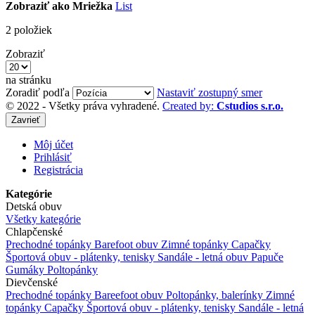
Zobraziť ako
Mriežka
List
2
položiek
Zobraziť
na stránku
Zoradiť podľa
Nastaviť zostupný smer
© 2022 - Všetky práva vyhradené.
Created by:
Cstudios s.r.o.
Zavrieť
Môj účet
Prihlásiť
Registrácia
Kategórie
Detská obuv
Všetky kategórie
Chlapčenské
Prechodné topánky
Barefoot obuv
Zimné topánky
Capačky
Športová obuv - plátenky, tenisky
Sandále - letná obuv
Papuče
Gumáky
Poltopánky
Dievčenské
Prechodné topánky
Bareefoot obuv
Poltopánky, balerínky
Zimné
topánky
Capačky
Športová obuv - plátenky, tenisky
Sandále - letná