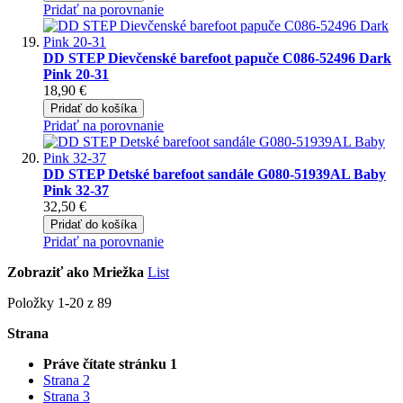
Pridať na porovnanie
DD STEP Dievčenské barefoot papuče C086-52496 Dark
Pink 20-31
18,90 €
Pridať do košíka
Pridať na porovnanie
DD STEP Detské barefoot sandále G080-51939AL Baby
Pink 32-37
32,50 €
Pridať do košíka
Pridať na porovnanie
Zobraziť ako
Mriežka
List
Položky
1
-
20
z
89
Strana
Práve čítate stránku
1
Strana
2
Strana
3