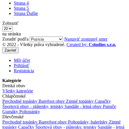
Strana
4
Strana
5
Strana
Ďalšie
Zobraziť
na stránku
Zoradiť podľa
Nastaviť zostupný smer
© 2022 - Všetky práva vyhradené.
Created by:
Cstudios s.r.o.
Zavrieť
Môj účet
Prihlásiť
Registrácia
Kategórie
Detská obuv
Všetky kategórie
Chlapčenské
Prechodné topánky
Barefoot obuv
Zimné topánky
Capačky
Športová obuv - plátenky, tenisky
Sandále - letná obuv
Papuče
Gumáky
Poltopánky
Dievčenské
Prechodné topánky
Bareefoot obuv
Poltopánky, balerínky
Zimné
topánky
Capačky
Športová obuv - plátenky, tenisky
Sandále - letná