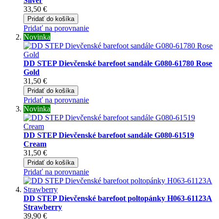
Silver
33,50 €
Pridať do košíka
Pridať na porovnanie
Novinka
DD STEP Dievčenské barefoot sandále G080-61780 Rose
Gold
31,50 €
Pridať do košíka
Pridať na porovnanie
Novinka
DD STEP Dievčenské barefoot sandále G080-61519
Cream
31,50 €
Pridať do košíka
Pridať na porovnanie
DD STEP Dievčenské barefoot poltopánky H063-61123A
Strawberry
39,90 €