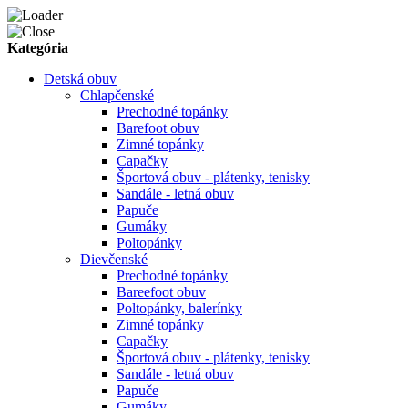
Kategória
Detská obuv
Chlapčenské
Prechodné topánky
Barefoot obuv
Zimné topánky
Capačky
Športová obuv - plátenky, tenisky
Sandále - letná obuv
Papuče
Gumáky
Poltopánky
Dievčenské
Prechodné topánky
Bareefoot obuv
Poltopánky, balerínky
Zimné topánky
Capačky
Športová obuv - plátenky, tenisky
Sandále - letná obuv
Papuče
Gumáky