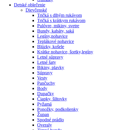
Detské oblečenie
Dievčenské
Tričká s dlhým rukávom
Tričká s krátkym rukávom
Pulóvre, mikiny, svetre
Bundy, kabáty, saká
Legíny,nohavice
Teplákové nohavice
Blúzky, košele
Krátke nohavice, šortky,legíny
Letné súpravy
Letné šaty
Bikiny, plavky
Súpravy
Vesty
Pančuchy
Body
Dupačky
Čiapky, šiltovky
Pyžamá
Ponožky, podkolienky
Župan
Spodné prádlo
Overaly