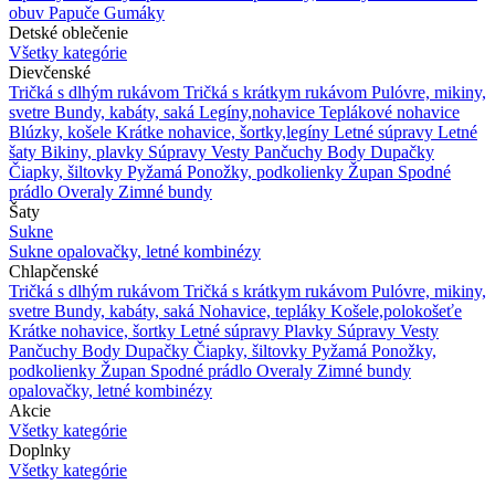
obuv
Papuče
Gumáky
Detské oblečenie
Všetky kategórie
Dievčenské
Tričká s dlhým rukávom
Tričká s krátkym rukávom
Pulóvre, mikiny,
svetre
Bundy, kabáty, saká
Legíny,nohavice
Teplákové nohavice
Blúzky, košele
Krátke nohavice, šortky,legíny
Letné súpravy
Letné
šaty
Bikiny, plavky
Súpravy
Vesty
Pančuchy
Body
Dupačky
Čiapky, šiltovky
Pyžamá
Ponožky, podkolienky
Župan
Spodné
prádlo
Overaly
Zimné bundy
Šaty
Sukne
Sukne
opalovačky, letné kombinézy
Chlapčenské
Tričká s dlhým rukávom
Tričká s krátkym rukávom
Pulóvre, mikiny,
svetre
Bundy, kabáty, saká
Nohavice, tepláky
Košele,polokošeťe
Krátke nohavice, šortky
Letné súpravy
Plavky
Súpravy
Vesty
Pančuchy
Body
Dupačky
Čiapky, šiltovky
Pyžamá
Ponožky,
podkolienky
Župan
Spodné prádlo
Overaly
Zimné bundy
opalovačky, letné kombinézy
Akcie
Všetky kategórie
Doplnky
Všetky kategórie