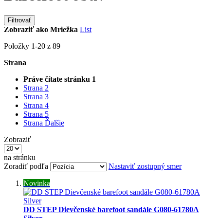
Filtrovať
Zobraziť ako
Mriežka
List
Položky
1
-
20
z
89
Strana
Práve čítate stránku
1
Strana
2
Strana
3
Strana
4
Strana
5
Strana
Ďalšie
Zobraziť
na stránku
Zoradiť podľa
Nastaviť zostupný smer
Novinka
DD STEP Dievčenské barefoot sandále G080-61780A