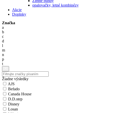
Zimné bundy
opalovačky, letné kombinézy
Akcie
Doplnky
Značka
a
b
c
d
l
m
n
p
t
Žiadne výsledky
AJS
Befado
Canada House
D.D.step
Disney
Losan