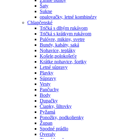
Zimné bundy
Šaty
Sukne
opalovačky, letné kombinézy
Chlapčenské
Tričká s dlhým rukávom
Tričká s krátkym rukávom
Pulóvre, mikiny, svetre
Bundy, kabáty, saká
Nohavice, tepláky
Košele,polokošeťe
Krátke nohavice, šortky
Letné súpravy
Plavky
Súpravy
Vesty
Pančuchy
Body
Dupačky
Čiapky, šiltovky
Pyžamá
Ponožky, podkolienky
Župan
Spodné prádlo
Overaly