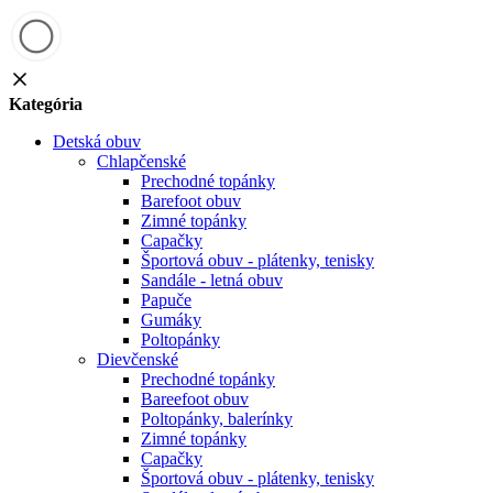
Kategória
Detská obuv
Chlapčenské
Prechodné topánky
Barefoot obuv
Zimné topánky
Capačky
Športová obuv - plátenky, tenisky
Sandále - letná obuv
Papuče
Gumáky
Poltopánky
Dievčenské
Prechodné topánky
Bareefoot obuv
Poltopánky, balerínky
Zimné topánky
Capačky
Športová obuv - plátenky, tenisky