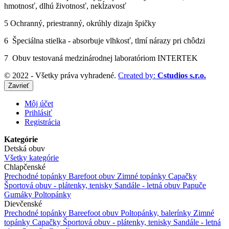
hmotnosť, dlhú životnosť, nekĺzavosť
5 Ochranný, priestranný, okrúhly dizajn špičky
6 Špeciálna stielka - absorbuje vlhkosť, tlmí nárazy pri chôdzi
7 Obuv testovaná medzinárodnej laboratóriom INTERTEK
© 2022 - Všetky práva vyhradené.
Created by:
Cstudios s.r.o.
Zavrieť
Môj účet
Prihlásiť
Registrácia
Kategórie
Detská obuv
Všetky kategórie
Chlapčenské
Prechodné topánky
Barefoot obuv
Zimné topánky
Capačky
Športová obuv - plátenky, tenisky
Sandále - letná obuv
Papuče
Gumáky
Poltopánky
Dievčenské
Prechodné topánky
Bareefoot obuv
Poltopánky, balerínky
Zimné
topánky
Capačky
Športová obuv - plátenky, tenisky
Sandále - letná