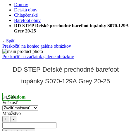
Domov
Detská obuv
Chlapčenské
Barefoot obuv
DD STEP Detské prechodné barefoot topánky S070-129A
Grey 20-25
Späť
Preskočiť na koniec galérie obrázkov
Preskočiť na začiatok galérie obrázkov
DD STEP Detské prechodné barefoot
topánky S070-129A Grey 20-25
Skladom
34,50 €
Veľkosť
Množstvo
+
-