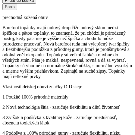
Pridať do košíka
Popis
prechodná kožená obuv
B
arefoot topánky majú nulový drop čiže nulový sklon medzi
špičkou a pätou topánky, to znamená, že pri chôdzi je prirodzený
postoj, kedy päta nie je vyššie než špička a chodidlo môže
prirodzene pracovať. Nová barefoot rada má vylepšený tvar špičky
a flexibilnejšiu podrážku z prírodnej gumy, ktorá je protišmyková a
odolná voči okopaniu. Topánky sú veľmi ľahké a ohybné do
všetkých strán. Päta je mäkká, nespevnená, rovná a dá sa vybrať.
Topánky sú vhodné na normálne široké nôžky, s normálne vysokým
a mierne vyšším priehlavkom. Zapínajú na suché zipsy. Topánky
majú reflexné prvky.
Vlastnosti detskej obuvi značky D.D.step:
1 Použité 100% prírodné materiály
2 Nová technológia šitia - zaručuje flexibilitu a dlhú životnosť
3 Zvršok a podšívka z kvalitnej kože - zaručuje priedušnosť,
absenciu toxických látok
4 Podošva z 100% prírodnej gumy - zaručuje flexibilitu, nízku