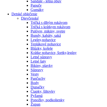
Sandále - letná obuv
Papuče
Gumáky
Detské oblečenie
Dievčenské
Tričká s dlhým rukávom
Tričká s krátkym rukávom
Pulóvre, mikiny, svetre
Bundy, kabáty, saká
Legíny,nohavice
Teplákové nohavice
Blúzky, košele
Krátke nohavice, šortky,legíny
Letné súpravy
Letné šaty
Bikiny, plavky
Súpravy
Vesty
Pančuchy
Body
Dupačky
Čiapky, šiltovky
Pyžamá
Ponožky, podkolienky
Župan