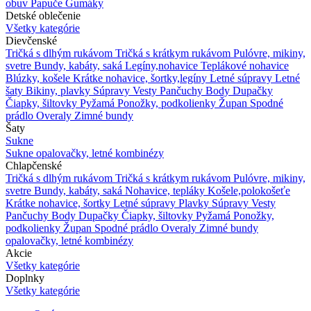
obuv
Papuče
Gumáky
Detské oblečenie
Všetky kategórie
Dievčenské
Tričká s dlhým rukávom
Tričká s krátkym rukávom
Pulóvre, mikiny,
svetre
Bundy, kabáty, saká
Legíny,nohavice
Teplákové nohavice
Blúzky, košele
Krátke nohavice, šortky,legíny
Letné súpravy
Letné
šaty
Bikiny, plavky
Súpravy
Vesty
Pančuchy
Body
Dupačky
Čiapky, šiltovky
Pyžamá
Ponožky, podkolienky
Župan
Spodné
prádlo
Overaly
Zimné bundy
Šaty
Sukne
Sukne
opalovačky, letné kombinézy
Chlapčenské
Tričká s dlhým rukávom
Tričká s krátkym rukávom
Pulóvre, mikiny,
svetre
Bundy, kabáty, saká
Nohavice, tepláky
Košele,polokošeťe
Krátke nohavice, šortky
Letné súpravy
Plavky
Súpravy
Vesty
Pančuchy
Body
Dupačky
Čiapky, šiltovky
Pyžamá
Ponožky,
podkolienky
Župan
Spodné prádlo
Overaly
Zimné bundy
opalovačky, letné kombinézy
Akcie
Všetky kategórie
Doplnky
Všetky kategórie