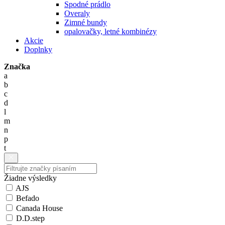
Spodné prádlo
Overaly
Zimné bundy
opalovačky, letné kombinézy
Akcie
Doplnky
Značka
a
b
c
d
l
m
n
p
t
Žiadne výsledky
AJS
Befado
Canada House
D.D.step