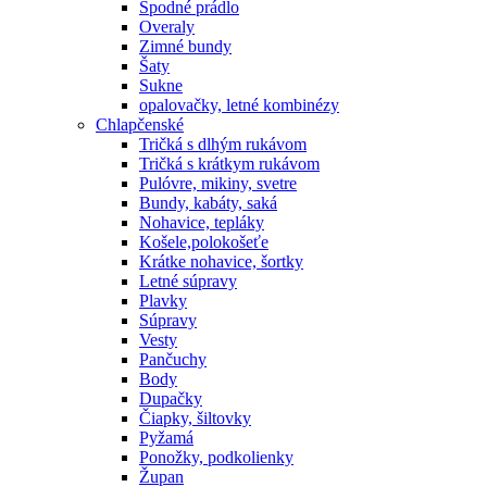
Spodné prádlo
Overaly
Zimné bundy
Šaty
Sukne
opalovačky, letné kombinézy
Chlapčenské
Tričká s dlhým rukávom
Tričká s krátkym rukávom
Pulóvre, mikiny, svetre
Bundy, kabáty, saká
Nohavice, tepláky
Košele,polokošeťe
Krátke nohavice, šortky
Letné súpravy
Plavky
Súpravy
Vesty
Pančuchy
Body
Dupačky
Čiapky, šiltovky
Pyžamá
Ponožky, podkolienky
Župan